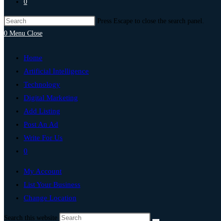
0
Press Escape to close the search panel.
0
Menu
Close
Home
Artificial Intelligence
Technology
Digital Marketing
Add Listing
Post An Ad
Write For Us
0
My Account
List Your Business
Change Location
Search this website